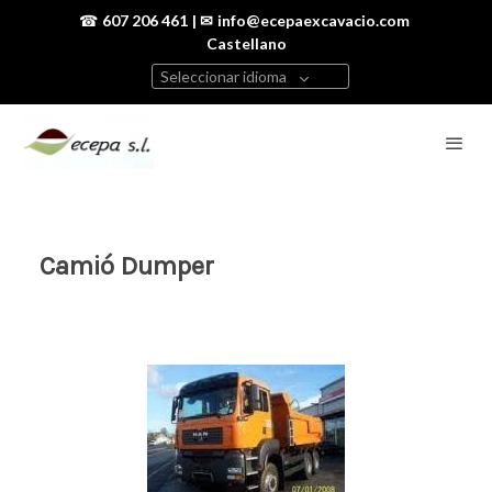
☎
607 206 461
| ✉
info@ecepaexcavacio.com
Castellano
Seleccionar idioma
Camió Dumper